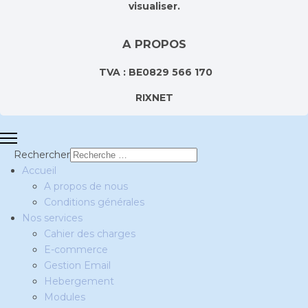
visualiser.
A PROPOS
TVA : BE0829 566 170
RIXNET
Rechercher
Accueil
A propos de nous
Conditions générales
Nos services
Cahier des charges
E-commerce
Gestion Email
Hebergement
Modules