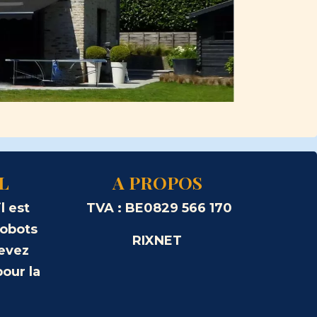
L
A PROPOS
l est
TVA : BE0829 566 170
robots
RIXNET
evez
pour la